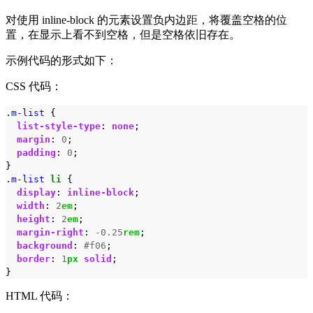
对使用 inline-block 的元素设置负内边距，将覆盖空格的位
置，在显示上看不到空格，但是空格依旧存在。
示例代码的形式如下：
CSS 代码：
.
m-list
{
list-style-type
:
none
;
margin
:
0
;
padding
:
0
;
}
.
m-list
li
{
display
:
inline-block
;
width
:
2
em
;
height
:
2
em
;
margin-right
:
-0.25
rem
;
background
:
#f06
;
border
:
1
px
solid
;
}
HTML 代码：