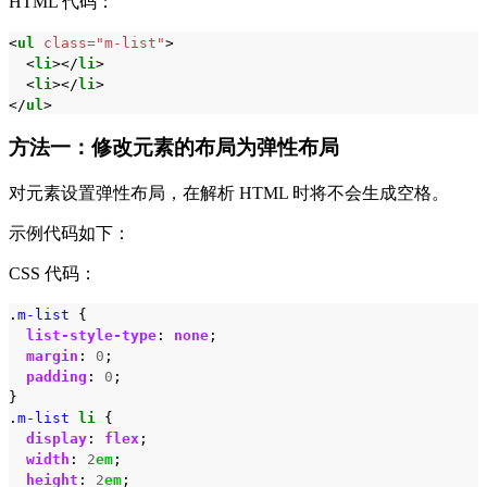
HTML 代码：
<
ul
class
=
"m-list"
>
<
li
></
li
>
<
li
></
li
>
</
ul
>
方法一：修改元素的布局为弹性布局
对元素设置弹性布局，在解析 HTML 时将不会生成空格。
示例代码如下：
CSS 代码：
.
m-list
{
list-style-type
:
none
;
margin
:
0
;
padding
:
0
;
}
.
m-list
li
{
display
:
flex
;
width
:
2
em
;
height
:
2
em
;