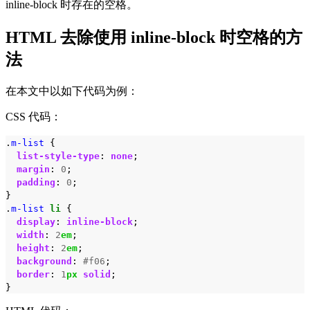
inline-block 时存在的空格。
HTML 去除使用 inline-block 时空格的方
法
在本文中以如下代码为例：
CSS 代码：
.
m-list
{
list-style-type
:
none
;
margin
:
0
;
padding
:
0
;
}
.
m-list
li
{
display
:
inline-block
;
width
:
2
em
;
height
:
2
em
;
background
:
#f06
;
border
:
1
px
solid
;
}