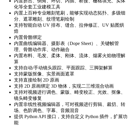
内置挤出、倒角、环切、内插、桥接、栅格填充、实体
化等全套工业建模工具
内置上百种专业雕刻笔刷，能够实现动态拓扑、多级细
分、遮罩雕刻、纹理笔刷绘制
支持智能自动 UV 排布、缝合、拉伸修正、UV 贴图烘
焙
内置骨骼绑定
内置曲线编辑器、摄影表（Dope Sheet）、关键帧管
理、骨骼动作库、动作融合
内置布料、毛发、柔体、刚体、流体、烟雾火焰物理解
算
支持自动/手动镜头跟踪、平面跟踪、三脚架解算
支持蒙版抠像、实景画面遮罩
支持直接绘制 2D 原画
支持 2D 原画绑定 3D 物体，实现二三维混合动画
支持对视频进行调色、蒙版、畸变校正、光效、抠像、
镜头畸变修复
内置非线性视频编辑器，可对视频进行剪辑、裁切、转
场、色阶调色、字幕、音频混音
提供 Python API 接口，支持自定义 Python 插件，扩展功
能