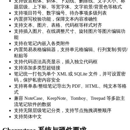
支持设置粗体、斜体、下划线、删除线、文字大小、标
题层级、上下标、等宽字体、文字前景/背景色等格式
支持项目符号、数字编号、待办事项多级列表
内置拼写校验功能，保障文本内容准确性
支持文本、图片、表格、代码框等样式对齐
支持插入图片、在线调整尺寸、旋转图片等图片编辑功
能
支持在笔记内嵌入各类附件
内置简易表格编辑器，支持单元格编辑、行列复制/剪切/
粘贴等
支持代码语法高亮显示，插入独立代码框
支持添加多类型超链接
笔记统一打包为单个 XML 或 SQLite 文件，并可设置密
码，保护私密内容安全
支持将单条/整组笔记导出为 PDF、HTML、纯文本等格
式
兼容 NoteCase、KeepNote、Tomboy、Treepad 等多款主
流笔记软件的数据
支持无限层级笔记分类，支持节点拖拽调整顺序
支持简体中文