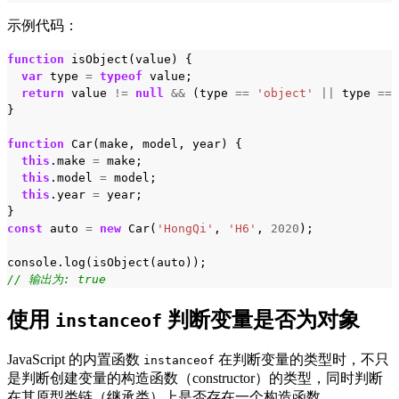
示例代码：
function
isObject
(
value
)
{
var
type
=
typeof
value
;
return
value
!=
null
&&
(
type
==
'object'
||
type
==
}
function
Car
(
make
,
model
,
year
)
{
this
.
make
=
make
;
this
.
model
=
model
;
this
.
year
=
year
;
}
const
auto
=
new
Car
(
'HongQi'
,
'H6'
,
2020
);
console
.
log
(
isObject
(
auto
));
// 输出为: true
使用
判断变量是否为对象
instanceof
JavaScript 的内置函数
在判断变量的类型时，不只
instanceof
是判断创建变量的构造函数（constructor）的类型，同时判断
在其原型类链（继承类）上是否存在一个构造函数