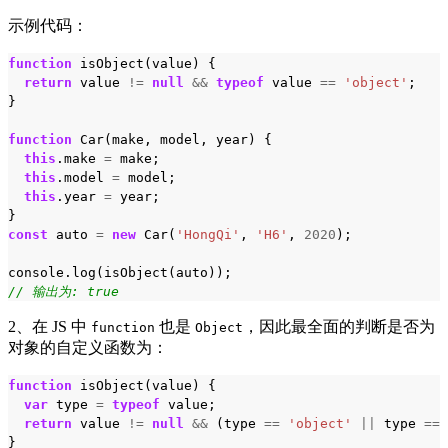
示例代码：
function
isObject
(
value
)
{
return
value
!=
null
&&
typeof
value
==
'object'
;
}
function
Car
(
make
,
model
,
year
)
{
this
.
make
=
make
;
this
.
model
=
model
;
this
.
year
=
year
;
}
const
auto
=
new
Car
(
'HongQi'
,
'H6'
,
2020
);
console
.
log
(
isObject
(
auto
));
// 输出为: true
2、在 JS 中
也是
，因此最全面的判断是否为
function
Object
对象的自定义函数为：
function
isObject
(
value
)
{
var
type
=
typeof
value
;
return
value
!=
null
&&
(
type
==
'object'
||
type
==
}