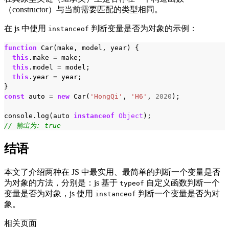
（constructor）与当前需要匹配的类型相同。
在 js 中使用
判断变量是否为对象的示例：
instanceof
function
Car
(
make
,
model
,
year
)
{
this
.
make
=
make
;
this
.
model
=
model
;
this
.
year
=
year
;
}
const
auto
=
new
Car
(
'HongQi'
,
'H6'
,
2020
);
console
.
log
(
auto
instanceof
Object
);
// 输出为: true
结语
本文了介绍两种在 JS 中最实用、最简单的判断一个变量是否
为对象的方法，分别是：js 基于
自定义函数判断一个
typeof
变量是否为对象，js 使用
判断一个变量是否为对
instanceof
象。
相关页面